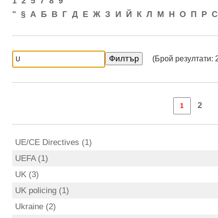
1
2
5
7
8
9
"
§
А
Б
В
Г
Д
Е
Ж
З
И
Й
К
Л
М
Н
О
П
Р
С
(Брой резултати: 
2
UE/CE Directives (1)
UEFA (1)
UK (3)
UK policing (1)
Ukraine (2)