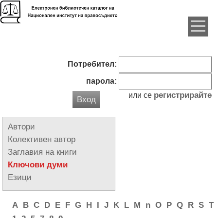
Потребител:
парола:
регистрирайте
или се
Вход
Автори
Колективен автор
Заглавия на книги
Ключови думи
Езици
A
B
C
D
E
F
G
H
I
J
K
L
M
n
O
P
Q
R
S
T