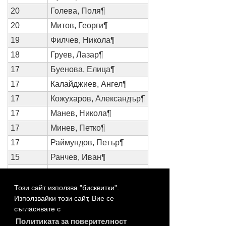
20
Голева, Поля¶
20
Митов, Георги¶
19
Филчев, Никола¶
18
Груев, Лазар¶
17
Буенова, Елица¶
17
Калайджиев, Ангел¶
17
Кожухаров, Александър¶
17
Манев, Никола¶
17
Минев, Петко¶
17
Раймундов, Петър¶
15
Ранчев, Иван¶
14
Корнезов, Александър¶
13
Маринова, Гергана¶
Този сайт използва "бисквитки".
Използвайки този сайт, Вие се
13
Марков, Румен¶
съгласявате с
13
Сталев, Живко¶
Политиката за поверителност