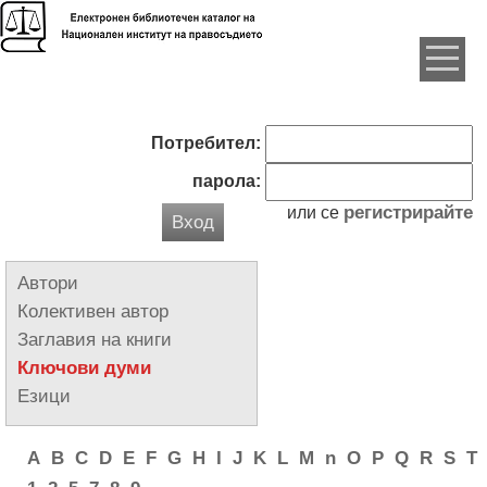
Потребител:
парола:
регистрирайте
или се
Вход
Автори
Колективен автор
Заглавия на книги
Ключови думи
Езици
A
B
C
D
E
F
G
H
I
J
K
L
M
n
O
P
Q
R
S
T