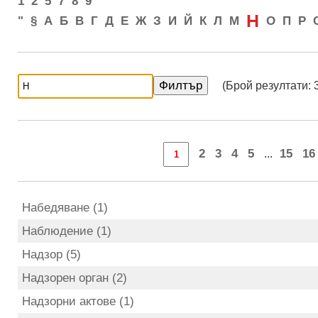
1
2
5
7
8
9
Н
"
§
А
Б
В
Г
Д
Е
Ж
З
И
Й
К
Л
М
О
П
Р
(Брой резултати: 
2
3
4
5
15
16
...
Набедяване (1)
Наблюдение (1)
Надзор (5)
Надзорен орган (2)
Надзорни актове (1)