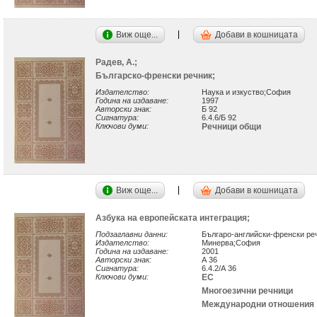
Виж още...
Добави в кошницата
Радев, А.;
Българско-френски речник;
Издателство:
Наука и изкуство;София
Година на издаване:
1997
Авторски знак:
Б 92
Сигнатура:
6.4.6/Б 92
Ключови думи:
Речници общи
Виж още...
Добави в кошницата
Азбука на европейската интеграция;
Подзаглавни данни:
Българо-английски-френски ре
Издателство:
Минерва;София
Година на издаване:
2001
Авторски знак:
А 36
Сигнатура:
6.4.2/А 36
Ключови думи:
ЕС
Многоезични речници
Международни отношения