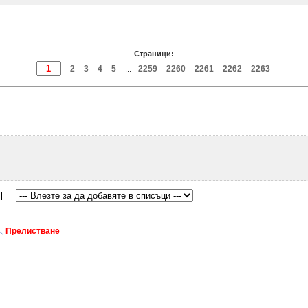
Страници:
2
3
4
5
2259
2260
2261
2262
2263
...
Прелистване