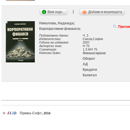
Виж още...
Добави в кошницата
Николова, Надежда;
Прели
Корпоративни финанси;
Подзаглавни данни:
Ч. 2.
Издателство:
Сиела;София
Година на издаване:
2007
Авторски знак:
Н 75
Сигнатура:
1.3.6/Н 75
Ключови думи:
Финансиране
Оборот
АД
Кредити
Капитал
Прима-Софт
©
, 2016