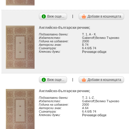
Виж още...
Добави в кошницата
Английско-български речник;
Подзаглавни данни:
Т. 1. А - К.
Издателство:
Gaberoff;Велико Търново
Година на издаване:
2000
Авторски знак:
Б 74
Сигнатура:
6.4.6/Б 74
Ключови думи:
Речници общи
Виж още...
Добави в кошницата
Английско-български речник;
Подзаглавни данни:
Т. 2. L-Z.
Издателство:
Gaberoff;Велико Търново
Година на издаване:
2000
Авторски знак:
А 64
Сигнатура:
6.4.6/Б 74
Ключови думи:
Речници общи