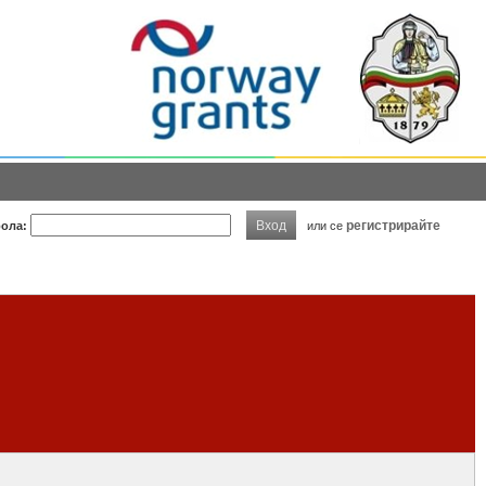
Вход
регистрирайте
ола:
или се