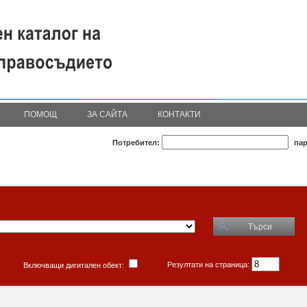
ПОМОЩ
ЗА САЙТА
КОНТАКТИ
Потребител:
пар
Търси
Резултати на страница:
Включващи дигитален обект: