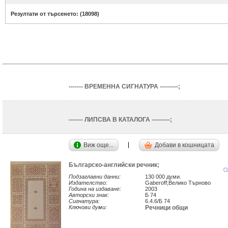
Резултати от търсенето: (
18098
)
------- ВРЕМЕННА СИГНАТУРА ---------;
------- ЛИПСВА В КАТАЛОГА ---------;
Виж още...
Добави в кошницата
Българско-английски речник;
Подзаглавни данни:
130 000 думи.
Издателство:
Gaberoff;Велико Търново
Година на издаване:
2003
Авторски знак:
Б 74
Сигнатура:
6.4.6/Б 74
Ключови думи:
Речници общи