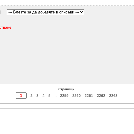
стване
Страници:
2
3
4
5
2259
2260
2261
2262
2263
...