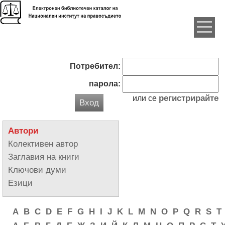
Потребител:
парола:
регистрирайте
или се
Вход
Автори
Колективен автор
Заглавия на книги
Ключови думи
Езици
A
B
C
D
E
F
G
H
I
J
K
L
M
N
O
P
Q
R
S
T