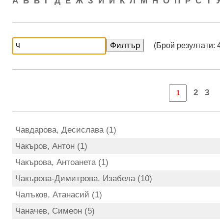
А
Б
В
Г
Д
Е
Ж
З
И
Й
К
Л
М
Н
О
П
Р
С
Т
(Брой резултати: 
2
3
Чавдарова, Десислава (1)
Чакъров, Антон (1)
Чакърова, Антоанета (1)
Чакърова-Димитрова, Изабела (10)
Чалъков, Атанасий (1)
Чаначев, Симеон (5)