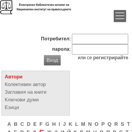
Потребител:
парола:
регистрирайте
или се
Вход
Автори
Колективен автор
Заглавия на книги
Ключови думи
Езици
A
B
C
D
E
F
G
H
I
J
K
L
M
N
O
P
Q
R
S
T