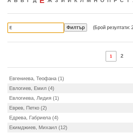
Е
А
Б
В
Г
Д
Ж
З
И
Й
К
Л
М
Н
О
П
Р
С
Т
(Брой резултати: 
2
Евгениева, Теофана (1)
Евлогиев, Емил (4)
Евлогиева, Лидия (1)
Еврев, Петко (2)
Едрева, Габриела (4)
Екимджиев, Михаил (12)