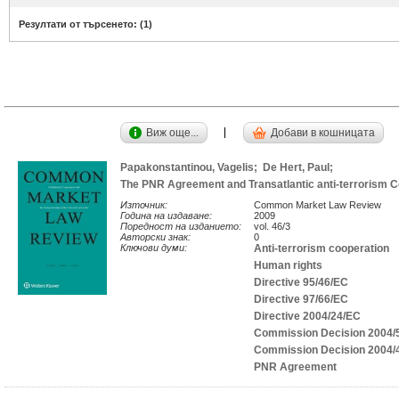
Резултати от търсенето: (
1
)
Виж още...
Добави в кошницата
Papakonstantinou, Vagelis;
De Hert, Paul;
The PNR Agreement and Transatlantic anti-terrorism Co
Източник:
Common Market Law Review
Година на издаване:
2009
Поредност на изданието:
vol. 46/3
Авторски знак:
0
Ключови думи:
Anti-terrorism cooperation
Human rights
Directive 95/46/EC
Directive 97/66/EC
Directive 2004/24/EC
Commission Decision 2004/
Commission Decision 2004/
PNR Agreement