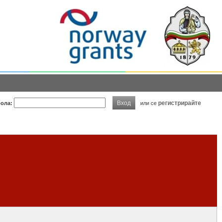
Вход
регистрирайте
ола:
или се