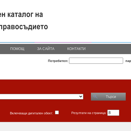
ПОМОЩ
ЗА САЙТА
КОНТАКТИ
Потребител:
пар
Търси
Резултати на страница:
Включващи дигитален обект: