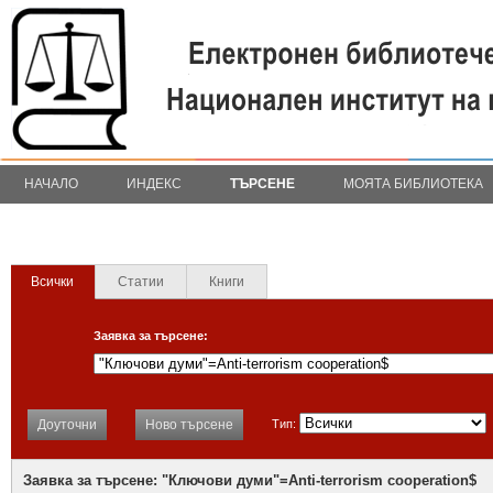
НАЧАЛО
ИНДЕКС
ТЪРСЕНЕ
МОЯТА БИБЛИОТЕКА
Всички
Статии
Книги
Заявка за търсене:
Доуточни
Ново търсене
Тип:
Заявка за търсене: "Ключови думи"=Anti-terrorism cooperation$