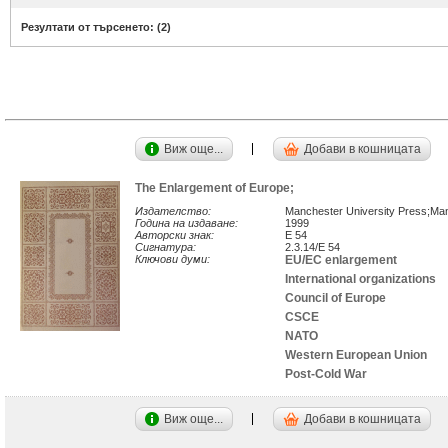
Резултати от търсенето: (
2
)
Виж още...
Добави в кошницата
The Enlargement of Europe;
Издателство:
Manchester University Press;Ma
Година на издаване:
1999
Авторски знак:
E 54
Сигнатура:
2.3.14/E 54
Ключови думи:
EU/EC enlargement
International organizations
Council of Europe
CSCE
NATO
Western European Union
Post-Cold War
Виж още...
Добави в кошницата