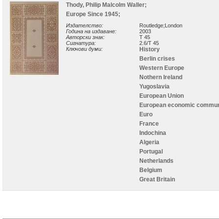
Thody, Philip Malcolm Waller;
Europe Since 1945;
Издателство:
Routledge;London
Година на издаване:
2003
Авторски знак:
T 45
Сигнатура:
2.6/T 45
Ключови думи:
History
Berlin crises
Western Europe
Nothern Ireland
Yugoslavia
European Union
European economic commun
Euro
France
Indochina
Algeria
Portugal
Netherlands
Belgium
Great Britain