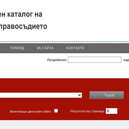
ПОМОЩ
ЗА САЙТА
КОНТАКТИ
Потребител:
пар
Търси
Резултати на страница:
Включващи дигитален обект: