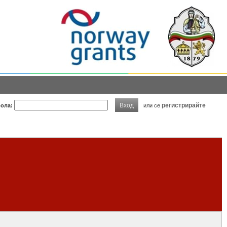
Вход
регистрирайте
ола:
или се