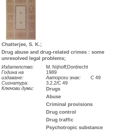
Chatterjee, S. K.;
Drug abuse and drug-related crimes : some
unresolved legal problems;
Издателство:
M. Nijhoff;Dordrecht
Година на
1989
издаване:
Авторски знак:
C 49
Сигнатура:
3.2.2/C 49
Ключови думи:
Drugs
Abuse
Criminal provisions
Drug control
Drug traffic
Psychotropic substance