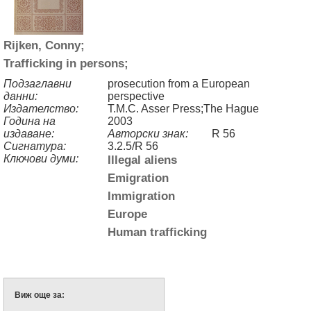
Rijken, Conny;
Trafficking in persons;
Подзаглавни
prosecution from a European
данни:
perspective
Издателство:
T.M.C. Asser Press;The Hague
Година на
2003
издаване:
Авторски знак:
R 56
Сигнатура:
3.2.5/R 56
Ключови думи:
Illegal aliens
Emigration
Immigration
Europe
Human trafficking
Виж още за: