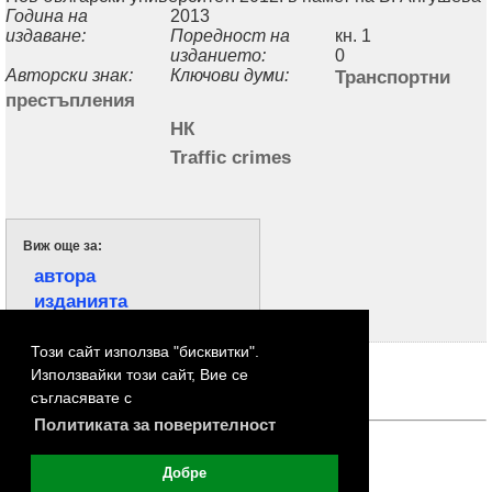
Година на
2013
издаване:
Поредност на
кн. 1
изданието:
0
Авторски знак:
Ключови думи:
Транспортни
престъпления
НК
Traffic crimes
Виж още за:
автора
изданията
Този сайт използва "бисквитки".
Страници:
Използвайки този сайт, Вие се
1
2
3
съгласявате с
Политиката за поверителност
Добре