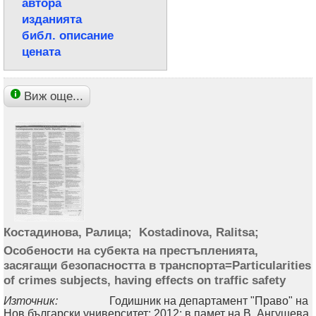
автора
изданията
библ. описание
цената
Виж още...
Костадинова, Ралица;
Kostadinova, Ralitsa;
Особености на субекта на престъпленията,
засягащи безопасността в транспорта=Particularities
of crimes subjects, having effects on traffic safety
Източник:
Годишник на департамент "Право" на
Нов български университет: 2012: в памет на В. Ангушева