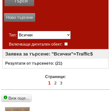
Търси
Ново търсене
Тип:
Включващи дигитален обект:
Заявка за търсене: "Всички"=Traffic$
Резултати от търсенето: (
21
)
Страници:
1
2
3
Виж още...