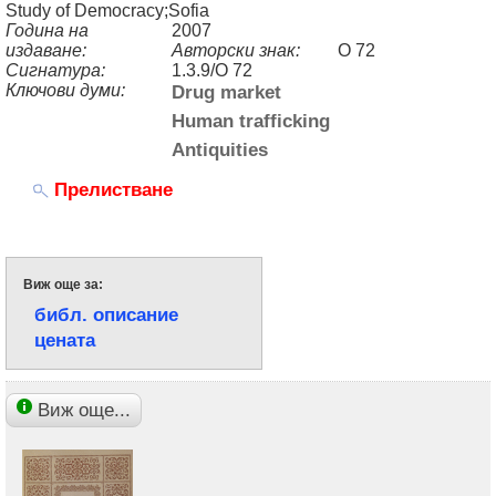
Study of Democracy;Sofia
Година на
2007
издаване:
Авторски знак:
O 72
Сигнатура:
1.3.9/O 72
Ключови думи:
Drug market
Human trafficking
Antiquities
Прелистване
Виж още за:
библ. описание
цената
Виж още...