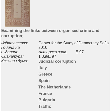
Examining the links between organised crime and
corruption;
Издателство:
Center for the Study of Democracy;Sofia
Година на
2010
издаване:
Авторски знак:
E 97
Сигнатура:
1.3.9/E 97
Ключови думи:
Judicial corruption
Italy
Greece
Spain
The Netherlands
France
Bulgaria
Traffic