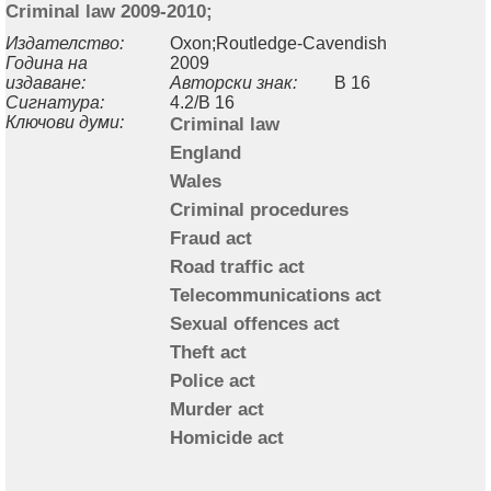
Criminal law 2009-2010;
Издателство:
Oxon;Routledge-Cavendish
Година на
2009
издаване:
Авторски знак:
B 16
Сигнатура:
4.2/B 16
Ключови думи:
Criminal law
England
Wales
Criminal procedures
Fraud act
Road traffic act
Telecommunications act
Sexual offences act
Theft act
Police act
Murder act
Homicide act