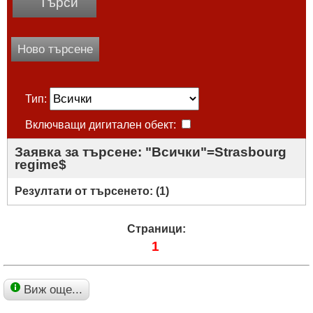
Търси
Ново търсене
Тип:
Включващи дигитален обект:
Заявка за търсене: "Всички"=Strasbourg
regime$
Резултати от търсенето: (
1
)
Страници:
1
Виж още...