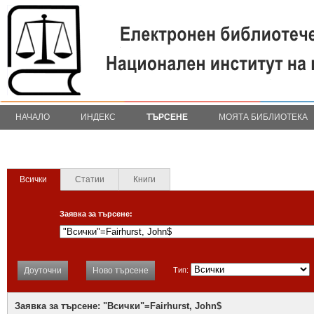
НАЧАЛО
ИНДЕКС
ТЪРСЕНЕ
МОЯТА БИБЛИОТЕКА
Всички
Статии
Книги
Заявка за търсене:
Доуточни
Ново търсене
Тип:
Заявка за търсене: "Всички"=Fairhurst, John$