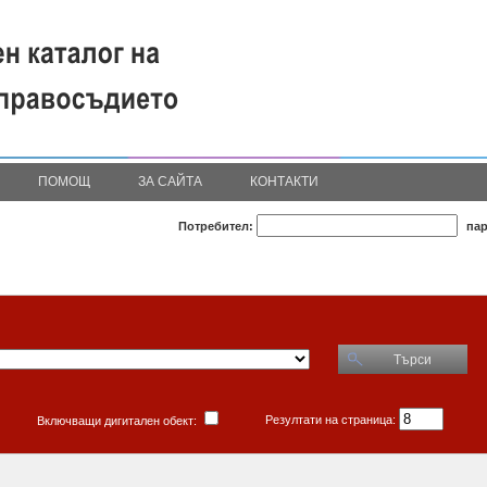
ПОМОЩ
ЗА САЙТА
КОНТАКТИ
Потребител:
пар
Търси
Резултати на страница:
Включващи дигитален обект: