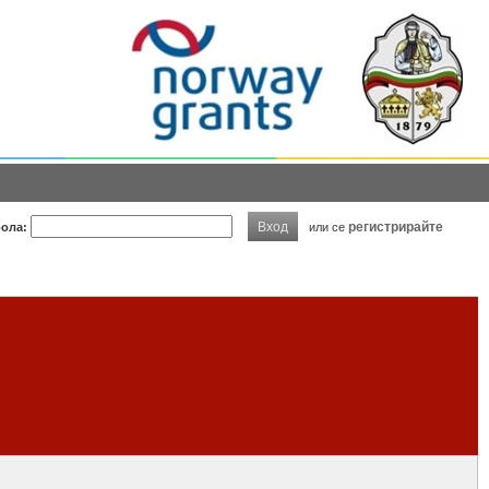
Вход
регистрирайте
ола:
или се