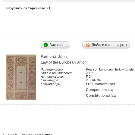
Резултати от търсенето: (
1
)
Виж още...
Добави в кошницата
Fairhurst, John;
Law of the European Union;
Издателство:
Pearson Longman;Harlow, Engla
Година на издаване:
2007
Авторски знак:
F 34
Сигнатура:
2.3.1/F 34
Ключови думи:
Free movements
Competition law
Constitutional law