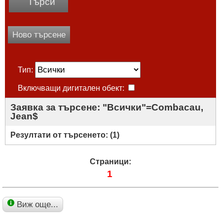
Търси
Ново търсене
Тип:
Включващи дигитален обект:
Заявка за търсене: "Всички"=Combacau,
Jean$
Резултати от търсенето: (
1
)
Страници:
1
Виж още...