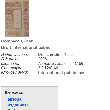
Combacau, Jean;
Droit international public;
Издателство:
Montchrestien;Paris
Година на
2006
издаване:
Авторски знак:
C 66
Сигнатура:
3.2.12/C 66
Ключови думи:
International public law
Виж още за:
автора
изданията