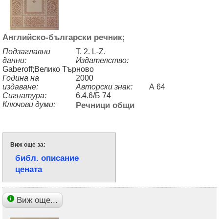
Английско-български речник;
Подзаглавни
Т. 2. L-Z.
данни:
Издателство:
Gaberoff;Велико Търново
Година на
2000
издаване:
Авторски знак:
А 64
Сигнатура:
6.4.6/Б 74
Ключови думи:
Речници общи
Виж още за:
библ. описание
цената
Виж още...