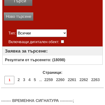
Търси
Ново търсене
Тип:
Включващи дигитален обект:
Заявка за търсене:
Резултати от търсенето: (
18098
)
Страници:
2
3
4
5
2259
2260
2261
2262
2263
...
------- ВРЕМЕННА СИГНАТУРА ---------;