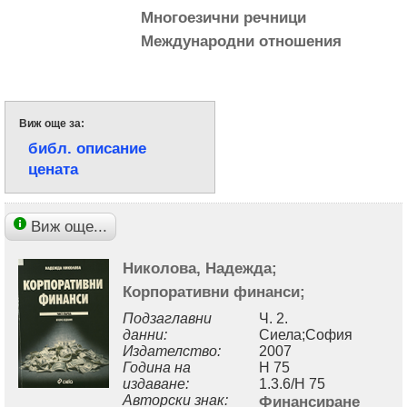
Многоезични речници
Международни отношения
Виж още за:
библ. описание
цената
Виж още...
Николова, Надежда;
Корпоративни финанси;
Подзаглавни
Ч. 2.
данни:
Сиела;София
Издателство:
2007
Година на
Н 75
издаване:
1.3.6/Н 75
Авторски знак:
Финансиране