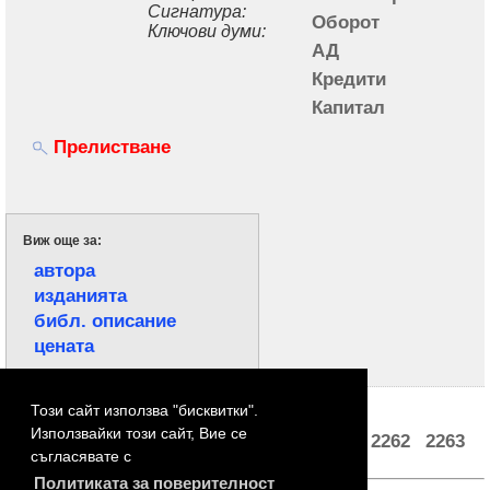
Сигнатура:
Оборот
Ключови думи:
АД
Кредити
Капитал
Прелистване
Виж още за:
автора
изданията
библ. описание
цената
Страници:
Този сайт използва "бисквитки".
Използвайки този сайт, Вие се
2
3
4
5
2259
2260
2261
2262
2263
...
съгласявате с
Политиката за поверителност