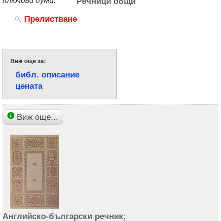
Ключови думи:
Речници общи
Прелистване
Виж още за:
библ. описание
цената
Виж още...
Английско-български речник;