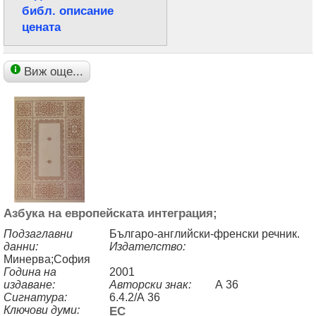
библ. описание
цената
Виж още...
Азбука на европейската интеграция;
Подзаглавни
Българо-английски-френски речник.
данни:
Издателство:
Минерва;София
Година на
2001
издаване:
Авторски знак:
А 36
Сигнатура:
6.4.2/А 36
Ключови думи:
ЕС