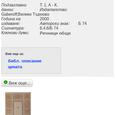
Подзаглавни
Т. 1. А - К.
данни:
Издателство:
Gaberoff;Велико Търново
Година на
2000
издаване:
Авторски знак:
Б 74
Сигнатура:
6.4.6/Б 74
Ключови думи:
Речници общи
Виж още за:
библ. описание
цената
Виж още...