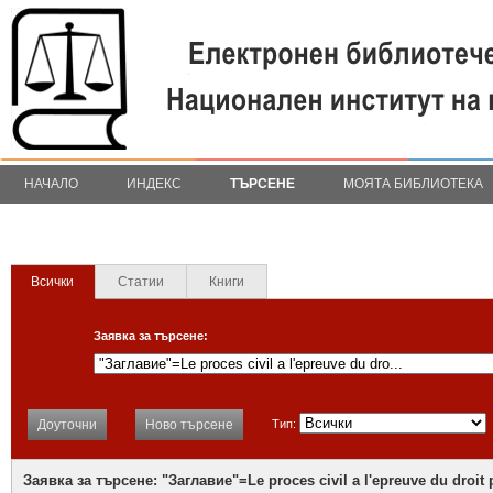
НАЧАЛО
ИНДЕКС
ТЪРСЕНЕ
МОЯТА БИБЛИОТЕКА
Всички
Статии
Книги
Заявка за търсене:
Доуточни
Ново търсене
Тип:
Заявка за търсене: "Заглавие"=Le proces civil a l'epreuve du droit