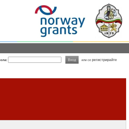
Вход
регистрирайте
ола:
или се