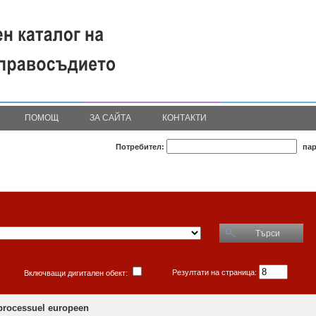
ПОМОЩ
ЗА САЙТА
КОНТАКТИ
Потребител:
пар
Търси
Резултати на страница:
Включващи дигитален обект:
 processuel europeen