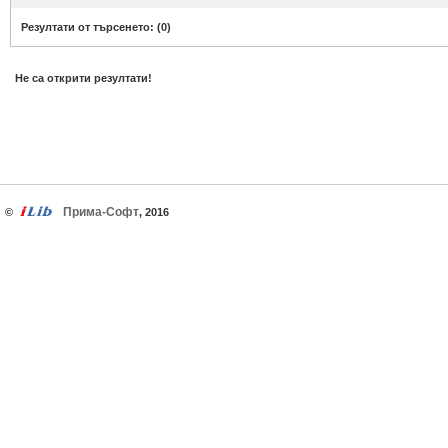
Резултати от търсенето: (
0
)
Не са открити резултати!
Прима-Софт
©
, 2016