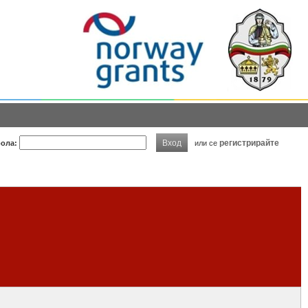
Вход
регистрирайте
ола:
или се