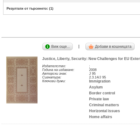
Резултати от търсенето: (
1
)
Виж още...
Добави в кошницата
Justice, Liberty, Security: New Challenges for EU Exte
Издателство:
;
Година на издаване:
2008
Авторски знак:
J 95
Сигнатура:
2.3.14/J 95
Ключови думи:
Immigration
Asylum
Border control
Private law
Criminal matters
Horizontal issues
Home affairs