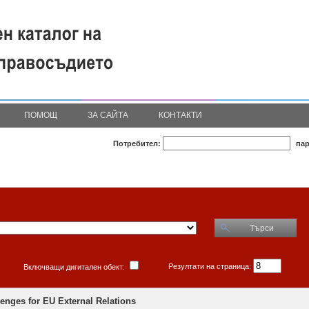
ПОМОЩ
ЗА САЙТА
КОНТАКТИ
Потребител:
пар
Търси
Резултати на страница:
Включващи дигитален обект:
enges for EU External Relations